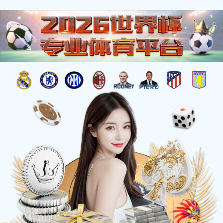
注册入口
多宝APP官网
· 体育观看更
便捷
连接你的赛事视野，打造球迷专属的数字主场。
多宝app
官网网页版
提供多终端支持、高清视频、 实时比分与赛事
推荐，让你随时随地畅享体育内容。
网页端入口