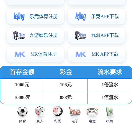
首页
体育热点
正文
北京时间6月17日凌晨，英格兰队将迎来欧洲杯小组赛首战
对阵克罗地亚队的焦点对决。赛前，英格兰后卫约翰·斯通斯
在接受媒体采访时，表达了对球队团结氛围的赞美和对赛事
前景的坚定信心。这位曼城铁卫坦言，他欣赏英格兰队的每
一位队友，这支年轻的“三狮军团”正带着强烈的赢球信念踏
上欧洲杯征程。
团结更衣室：斯通斯眼中的“黄金一代”
斯通斯在采访中特别强调了球队内部的化学反应：“我欣赏英
格兰队的每一位队友，无论是老将还是新秀，每个人都为团
队带来了独特价值。从训练中的默契配合到赛前的战术讨
论，我们像兄弟一样彼此信任。”这种和谐氛围背后，是主帅
索斯盖特多年来的精心经营。斯通斯指出，与过去几届大赛