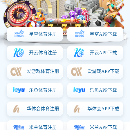
下载APP
记者苏珊娜：欧足联主席认为内格雷拉
案是足球史上最严重的丑闻
2026-05-24 13:52
阅读 57 次