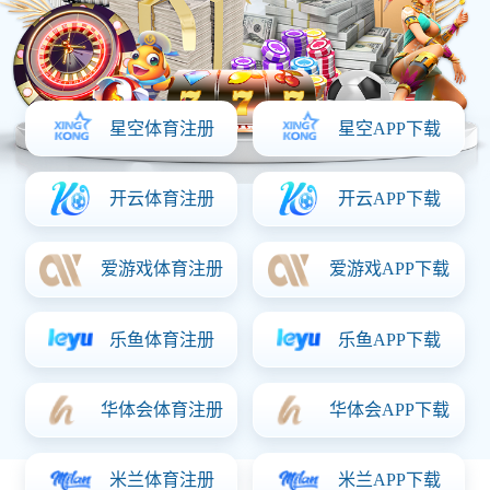
下载APP
裁判漏判三分犯规引争议！独行侠赛后
怒斥联盟偏袒凯尔特人
2026-05-26 13:49
阅读 57 次